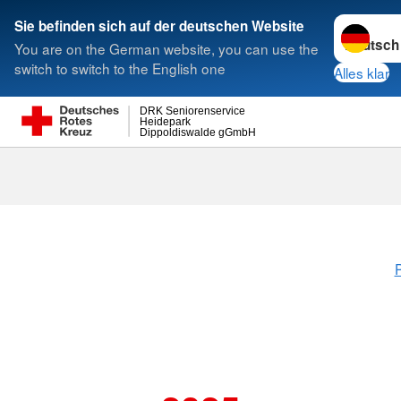
Sprache w
Sie befinden sich auf der deutschen Website
You are on the German website, you can use the
Suche
switch to switch to the English one
Alles klar
DRK Seniorenservice
Heidepark
Dippoldiswalde gGmbH