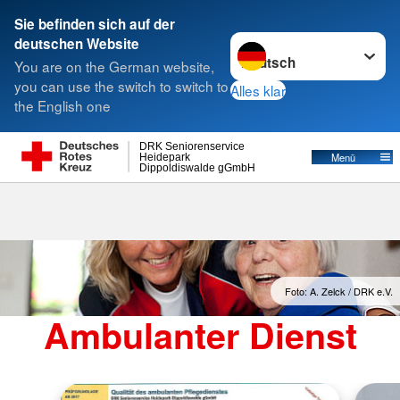
Sie befinden sich auf der
Sprache wechseln zu
deutschen Website
Suche
You are on the German website,
you can use the switch to switch to
Alles klar
the English one
DRK Seniorenservice
Menü
Heidepark
Dippoldiswalde gGmbH
Foto: A. Zelck / DRK e.V.
Ambulanter Dienst